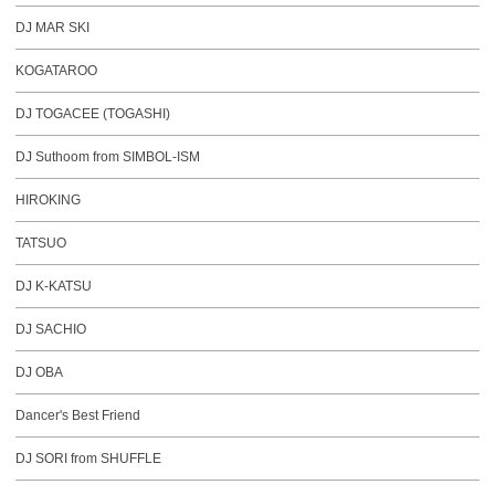
DJ MAR SKI
KOGATAROO
DJ TOGACEE (TOGASHI)
DJ Suthoom from SIMBOL-ISM
HIROKING
TATSUO
DJ K-KATSU
DJ SACHIO
DJ OBA
Dancer's Best Friend
DJ SORI from SHUFFLE