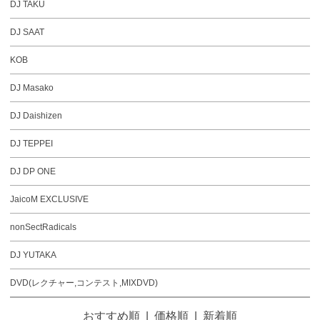
DJ TAKU
DJ SAAT
KOB
DJ Masako
DJ Daishizen
DJ TEPPEI
DJ DP ONE
JaicoM EXCLUSIVE
nonSectRadicals
DJ YUTAKA
DVD(レクチャー,コンテスト,MIXDVD)
おすすめ順
|
価格順
|
新着順