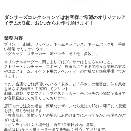
ダンサーズコレクションではお客様ご希望のオリジナルア
イテムが1点、お1つからお作り頂けます！
業務内容
プリント、刺繍、ワッペン、ネームネックレス、ネームバックル、手縫
い縫製 オリジナルウェア
マグカップ、ステッカー、缶バッチ、その他、多数、、、
オリジナルオーダーに関しましてはダンサーはもちろんのこと、
ストリートカルチャー、スポーツ、飲食店に至るまで様々な業種の衣装
やユニフォーム、イベント用のノベルティーの作成など多数手掛けてお
ります。
また、当店でご好評頂いている「安さ」と「早さ」の秘密は、仲介業者
を通さず店頭裏の工房室にてプリント、
刺繍、縫製、更にマグカップやステッカー、缶バッチの小物に至るまで
お客様直結にてお作りしております。
店頭でのご注文の場合、簡単なデザインなら最短で15分～即日にて受渡
お持ち帰りが可能です。
※
在庫切れ、繁忙期などの場合はお届けまでにお時間がかかる場合がご
ざいます。
※
オンライン注文の場合は、通常7営業日以内に発送。
商品は1点から大量オーダーまでを幅広く対応しております。