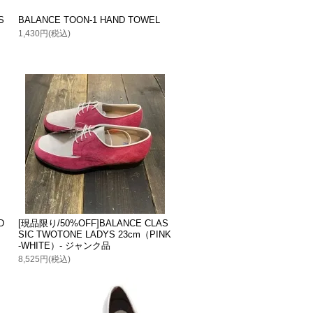
S
BALANCE TOON-1 HAND TOWEL
1,430円(税込)
D
[現品限り/50%OFF]BALANCE CLAS
SIC TWOTONE LADYS 23cm（PINK
-WHITE）- ジャンク品
8,525円(税込)