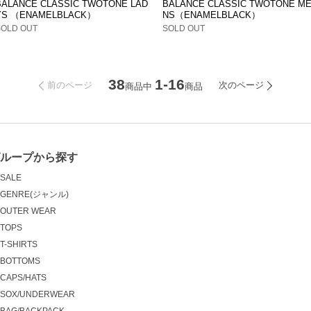
BALANCE CLASSIC TWOTONE LAD
BALANCE CLASSIC TWOTONE M
YS （ENAMELBLACK）
NS（ENAMELBLACK）
SOLD OUT
SOLD OUT
38
1-16
前のページ
次のページ
商品中
商品
ループから探す
SALE
GENRE(ジャンル)
OUTER WEAR
TOPS
T-SHIRTS
BOTTOMS
CAPS/HATS
SOX/UNDERWEAR
BAG/BACKPACK