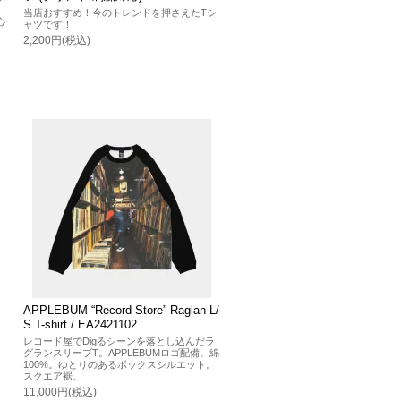
O
当店おすすめ！今のトレンドを押さえたTシ
心
ャツです！
2,200円(税込)
APPLEBUM “Record Store” Raglan L/
S T-shirt / EA2421102
レコード屋でDigるシーンを落とし込んだラ
グランスリーブT。APPLEBUMロゴ配備。綿
100%。ゆとりのあるボックスシルエット。
スクエア裾。
11,000円(税込)