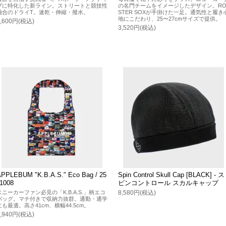
ブに特化した新ライン。ストリートと競技性
の名門チームをイメージしたデザイン。R
融合のドライT。速乾・伸縮・撥水。
STER SOXが手掛けた一足。通気性と履き
地にこだわり、25〜27cmサイズで提供。
6,600円(税込)
3,520円(税込)
APPLEBUM "K.B.A.S." Eco Bag / 25
Spin Control Skull Cap [BLACK] - ス
11008
ピンコントロール スカルキャップ
スニーカーファン必見の「K.B.A.S.」柄エコ
8,580円(税込)
バッグ。マチ付きで収納力抜群。通勤・通学
にも最適。高さ41cm、横幅44.5cm。
5,940円(税込)