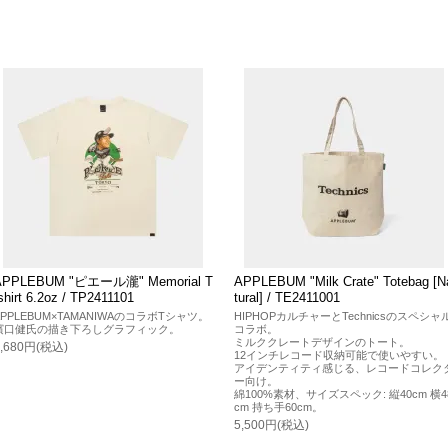
APPLEBUM "ピエール瀧" Memorial T
APPLEBUM "Milk Crate" Totebag [N
shirt 6.2oz / TP2411101
tural] / TE2411001
APPLEBUM×TAMANIWAのコラボTシャツ。
HIPHOPカルチャーとTechnicsのスペシャ
濱口健氏の描き下ろしグラフィック。
コラボ。
ミルククレートデザインのトート。
9,680円(税込)
12インチレコード収納可能で使いやすい。
アイデンティティ感じる、レコードコレク
ー向け。
綿100%素材、サイズスペック: 縦40cm 横4
cm 持ち手60cm。
5,500円(税込)