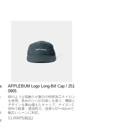
a
APPLEBUM Logo Long-Bill Cap / 251
0905
ル
綿のような肌触りが魅力の特殊加工ナイロン
を使用。長めのツバが日差しを遮り、機能と
デザインを兼ね備えたキャップ。ナイロン1
00%で軽量・透湿性◎。頭周り57〜62cmで
タ
幅広いシーンに対応。
11,000円(税込)
8