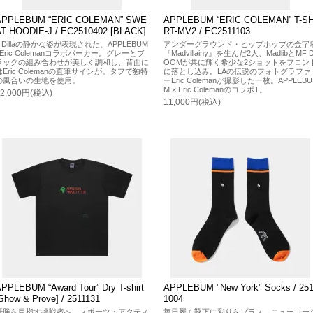
APPLEBUM “ERIC COLEMAN” SWE
APPLEBUM “ERIC COLEMAN” T-SH
AT HOODIE-J / EC2510402 [BLACK]
RT-MV2 / EC2511103
J Dillaの静かな姿が表現された、APPLEBUM
アンダーグラウンド・ヒップホップの金字
×Eric Colemanコラボパーカー。グレーとブ
『Madvillainy』を生んだ2人、MadlibとMF 
ラックの組み合わせが美しく調和し、背面に
OOMが共に輝く希少な2ショットをフロン
はEric Colemanの直筆サインが。タフで独特
に落とし込み。LAの伝説のフォトグラファ
の風合いの生地を使用。
ーEric Colemanが撮影した一枚。APPLEBU
M × Eric ColemanのコラボT。
22,000円(税込)
11,000円(税込)
PPLEBUM “Award Tour” Dry T-shirt
APPLEBUM "New York" Socks / 25
Show & Prove] / 2511131
1004
優勝を目指す挑戦者へ。スポーツ・アクティ
毎日履く靴下に彩りをプラス。ニューヨー