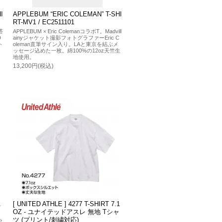
I
APPLEBUM “ERIC COLEMAN” T-SHI
RT-MV1 / EC2511101
塔
APPLEBUM × Eric ColemanコラボT。Madvill
D
ainyジャケット撮影フォトグラファーEric C
ト
oleman直筆サイン入り。LAと東京を結ぶメ
ッセージ込めた一枚。綿100%の12oz天竺生
地使用。
13,200円(税込)
1
[ UNITED ATHLE ] 4277 T-SHIRT 7.1
OZ - ユナイテッドアスレ 無地 Tシャ
ツ (プリント/刺繍対応)
ク