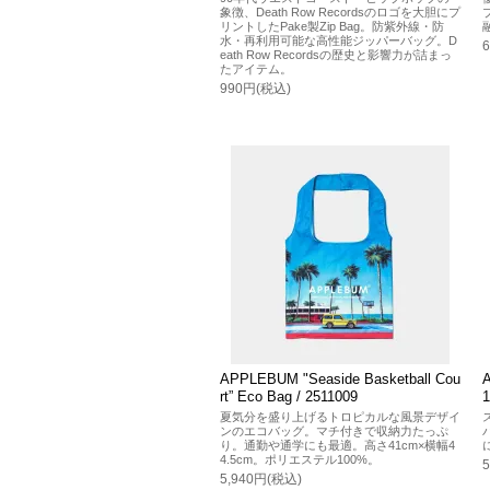
象徴、Death Row Recordsのロゴを大胆にプ
リントしたPake製Zip Bag。防紫外線・防
水・再利用可能な高性能ジッパーバッグ。D
eath Row Recordsの歴史と影響力が詰まっ
たアイテム。
990円(税込)
APPLEBUM "Seaside Basketball Cou
rt” Eco Bag / 2511009
夏気分を盛り上げるトロピカルな風景デザイ
ンのエコバッグ。マチ付きで収納力たっぷ
り。通勤や通学にも最適。高さ41cm×横幅4
4.5cm。ポリエステル100%。
5,940円(税込)