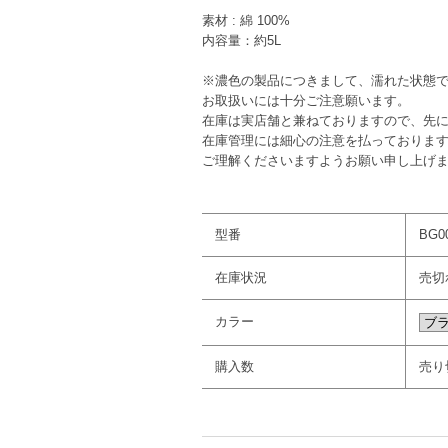
素材 : 綿 100%
内容量：約5L
※濃色の製品につきまして、濡れた状態
お取扱いには十分ご注意願います。
在庫は実店舗と兼ねておりますので、先
在庫管理には細心の注意を払っておりま
ご理解くださいますようお願い申し上げ
型番
BG00
在庫状況
売切
カラー
購入数
売り