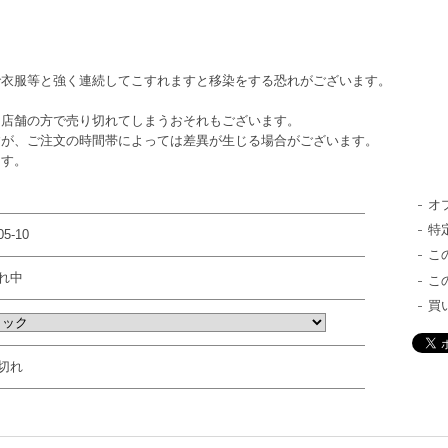
で衣服等と強く連続してこすれますと移染をする恐れがございます。
に店舗の方で売り切れてしまうおそれもございます。
すが、ご注文の時間帯によっては差異が生じる場合がございます。
ます。
オ
特
5-10
こ
れ中
こ
買
切れ