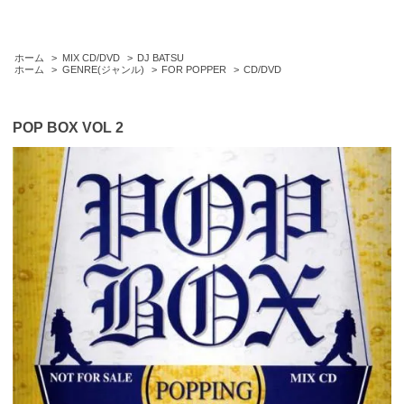
ホーム
>
MIX CD/DVD
>
DJ BATSU
ホーム
>
GENRE(ジャンル)
>
FOR POPPER
>
CD/DVD
POP BOX VOL 2