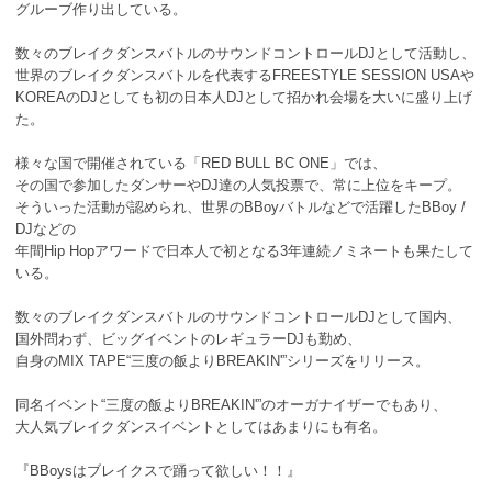
グルーブ作り出している。
数々のブレイクダンスバトルのサウンドコントロールDJとして活動し、
世界のブレイクダンスバトルを代表するFREESTYLE SESSION USAや
KOREAのDJとしても初の日本人DJとして招かれ会場を大いに盛り上げ
た。
様々な国で開催されている「RED BULL BC ONE」では、
その国で参加したダンサーやDJ達の人気投票で、常に上位をキープ。
そういった活動が認められ、世界のBBoyバトルなどで活躍したBBoy /
DJなどの
年間Hip Hopアワードで日本人で初となる3年連続ノミネートも果たして
いる。
数々のブレイクダンスバトルのサウンドコントロールDJとして国内、
国外問わず、ビッグイベントのレギュラーDJも勤め、
自身のMIX TAPE“三度の飯よりBREAKIN'”シリーズをリリース。
同名イベント“三度の飯よりBREAKIN'”のオーガナイザーでもあり、
大人気ブレイクダンスイベントとしてはあまりにも有名。
『BBoysはブレイクスで踊って欲しい！！』