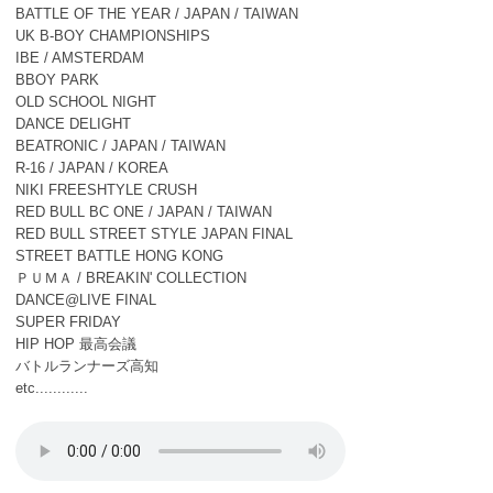
BATTLE OF THE YEAR / JAPAN / TAIWAN
UK B-BOY CHAMPIONSHIPS
IBE / AMSTERDAM
BBOY PARK
OLD SCHOOL NIGHT
DANCE DELIGHT
BEATRONIC / JAPAN / TAIWAN
R-16 / JAPAN / KOREA
NIKI FREESHTYLE CRUSH
RED BULL BC ONE / JAPAN / TAIWAN
RED BULL STREET STYLE JAPAN FINAL
STREET BATTLE HONG KONG
ＰＵＭＡ / BREAKIN' COLLECTION
DANCE@LIVE FINAL
SUPER FRIDAY
HIP HOP 最高会議
バトルランナーズ高知
etc............