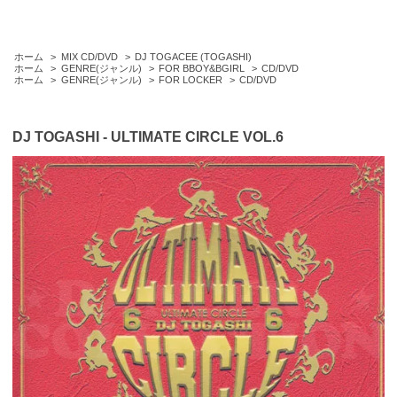
ホーム
>
MIX CD/DVD
>
DJ TOGACEE (TOGASHI)
ホーム
>
GENRE(ジャンル)
>
FOR BBOY&BGIRL
>
CD/DVD
ホーム
>
GENRE(ジャンル)
>
FOR LOCKER
>
CD/DVD
DJ TOGASHI - ULTIMATE CIRCLE VOL.6