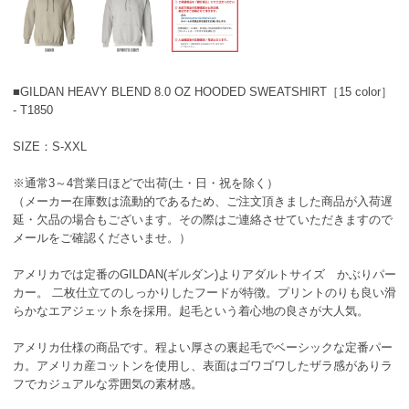
■GILDAN HEAVY BLEND 8.0 OZ HOODED SWEATSHIRT［15 color］
- T1850
SIZE：S-XXL
※通常3～4営業日ほどで出荷(土・日・祝を除く）
（メーカー在庫数は流動的であるため、ご注文頂きました商品が入荷遅
延・欠品の場合もございます。その際はご連絡させていただきますので
メールをご確認くださいませ。）
アメリカでは定番のGILDAN(ギルダン)よりアダルトサイズ かぶりパー
カー。 二枚仕立てのしっかりしたフードが特徴。プリントのりも良い滑
らかなエアジェット糸を採用。起毛という着心地の良さが大人気。
アメリカ仕様の商品です。程よい厚さの裏起毛でベーシックな定番パー
カ。アメリカ産コットンを使用し、表面はゴワゴワしたザラ感がありラ
フでカジュアルな雰囲気の素材感。