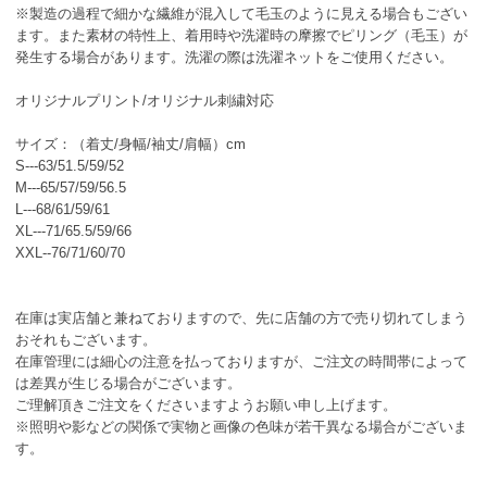
※製造の過程で細かな繊維が混入して毛玉のように見える場合もござい
ます。また素材の特性上、着用時や洗濯時の摩擦でピリング（毛玉）が
発生する場合があります。洗濯の際は洗濯ネットをご使用ください。
オリジナルプリント/オリジナル刺繍対応
サイズ：（着丈/身幅/袖丈/肩幅）cm
S---63/51.5/59/52
M---65/57/59/56.5
L---68/61/59/61
XL---71/65.5/59/66
XXL--76/71/60/70
在庫は実店舗と兼ねておりますので、先に店舗の方で売り切れてしまう
おそれもございます。
在庫管理には細心の注意を払っておりますが、ご注文の時間帯によって
は差異が生じる場合がございます。
ご理解頂きご注文をくださいますようお願い申し上げます。
※照明や影などの関係で実物と画像の色味が若干異なる場合がございま
す。