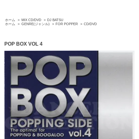
ホーム
>
MIX CD/DVD
>
DJ BATSU
ホーム
>
GENRE(ジャンル)
>
FOR POPPER
>
CD/DVD
POP BOX VOL 4